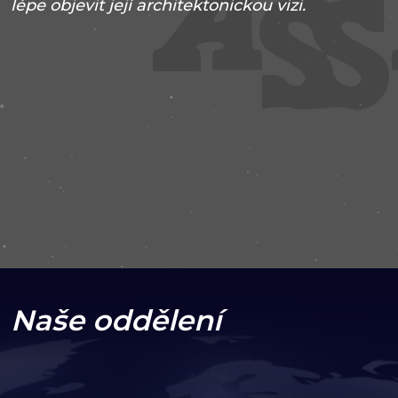
lépe objevit její architektonickou vizi.
2014
Vývoj Drupal
Podpora a
Vedení
UI/UX Návrh
Vývoj webu
VISIT PROJECT
Naše oddělení