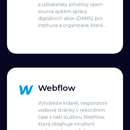
a uživatelsky přívětivý open-
source systém správy
digitálních aktiv (DAMS) pro
instituce a organizace, které
chtějí efektivně spravovat svá
digitální aktiva
Webflow
Vytvářejte krásné, responzivní
webové stránky v rekordním
čase s naší službou Webflow,
která obsahuje intuitivní