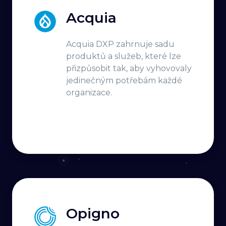
Acquia
Acquia DXP zahrnuje sadu
produktů a služeb, které lze
přizpůsobit tak, aby vyhovovaly
jedinečným potřebám každé
organizace.
Opigno