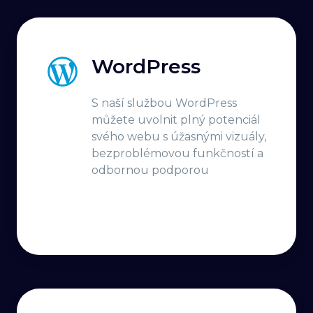
WordPress
S naší službou WordPress
můžete uvolnit plný potenciál
svého webu s úžasnými vizuály,
bezproblémovou funkčností a
odbornou podporou