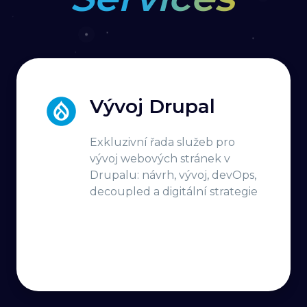
Vývoj Drupal
Exkluzivní řada služeb pro
vývoj webových stránek v
Drupalu: návrh, vývoj, devOps,
decoupled a digitální strategie