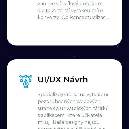
zaujme váš cílový publikum,
ale také zajistí vysokou míru
konverze. Od konceptualizace
po provedení tvoříme
strategie, které rezonují s
vaším cílovým publikem,
podporují angažovanost a
poskytují výsledky, které mají
význam.
UI/UX Návrh
Specializujeme se na vytváření
pozoruhodných webových
stránek a uživatelských zážitků
s aplikacemi, které uživatelé
milují. Naše designy nejsou