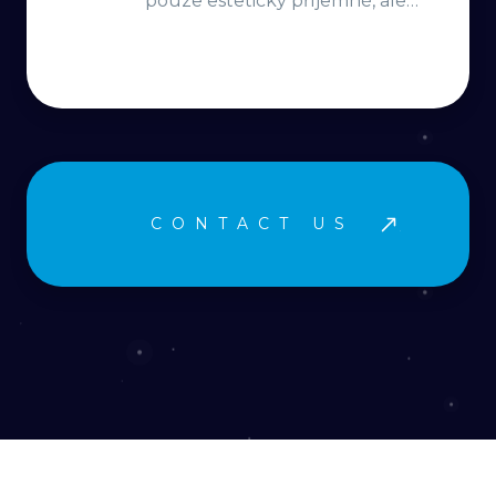
pouze esteticky příjemné, ale
také intuitivně strukturované,
zajistíme tak angažující a
příjemné interakce, které
rezonují s vaším publikem
CONTACT US