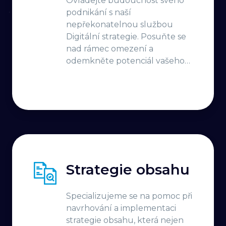
Ovládejte budoucnost svého
podnikání s naší
nepřekonatelnou službou
Digitální strategie. Posuňte se
nad rámec omezení a
odemkněte potenciál vašeho
podniku, abyste se mohli
vyšplhat před konkurenci.
Nezůstávejte jen ve hře -
vedete ji
Strategie obsahu
Specializujeme se na pomoc při
navrhování a implementaci
strategie obsahu, která nejen