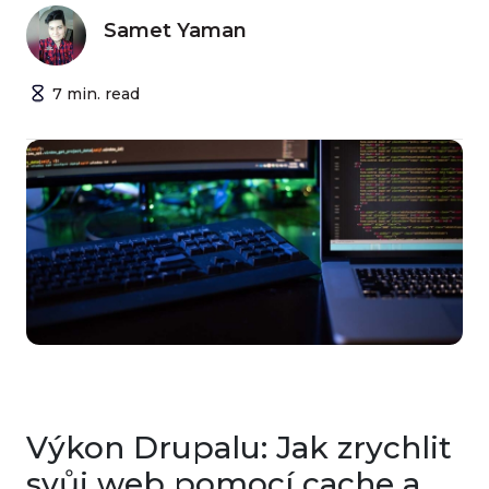
Samet Yaman
7
min.
read
Výkon Drupalu: Jak zrychlit
svůj web pomocí cache a