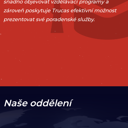
snadno objevovat vzdělávací programy a
zároveň poskytuje Trucas efektivní možnost
prezentovat své poradenské služby.
2016
Vývoj Drupal
UI/UX Návrh
Vývoj webu
Drupal Podpora
VISIT PROJECT
Naše oddělení