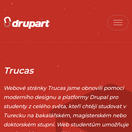
Trucas
Webové stránky Trucas jsme obnovili pomocí
moderního designu a platformy Drupal pro
studenty z celého světa, kteří chtějí studovat v
Turecku na bakalářském, magisterském nebo
doktorském stupni. Web studentům umožňuje