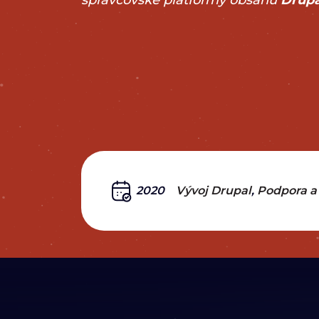
správcovské platformy obsahu
Drupa
2020
Vývoj Drupal
Podpora a