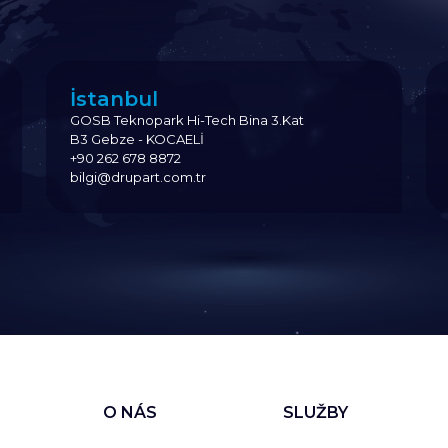
İstanbul
GOSB Teknopark Hi-Tech Bina 3.Kat
B3 Gebze - KOCAELİ
+90 262 678 8872
bilgi@drupart.com.tr
O NÁS
SLUŽBY